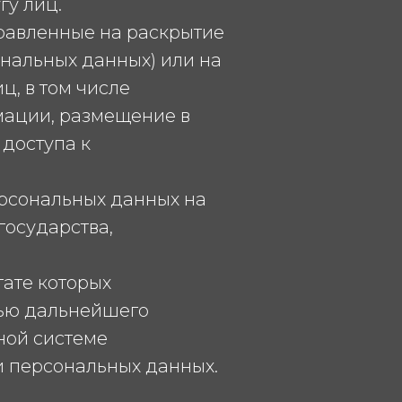
у лиц.
правленные на раскрытие
нальных данных) или на
, в том числе
мации, размещение в
доступа к
ерсональных данных на
государства,
тате которых
тью дальнейшего
ной системе
и персональных данных.