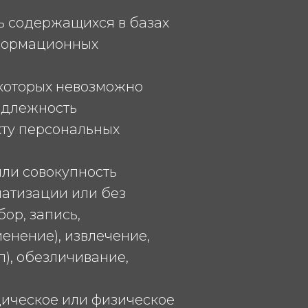
ь содержащихся в базах
нформационных
 которых невозможно
адлежность
кту персональных
или совокупность
матизации или без
ор, запись,
енение), извлечение,
), обезличивание,
дическое или физическое